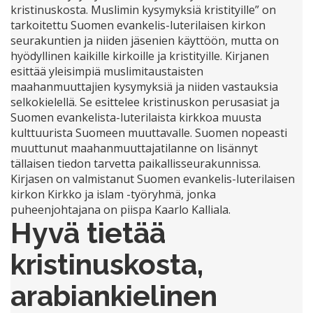
kristinuskosta. Muslimin kysymyksiä kristityille” on
tarkoitettu Suomen evankelis-luterilaisen kirkon
seurakuntien ja niiden jäsenien käyttöön, mutta on
hyödyllinen kaikille kirkoille ja kristityille. Kirjanen
esittää yleisimpiä muslimitaustaisten
maahanmuuttajien kysymyksiä ja niiden vastauksia
selkokielellä. Se esittelee kristinuskon perusasiat ja
Suomen evankelista-luterilaista kirkkoa muusta
kulttuurista Suomeen muuttavalle. Suomen nopeasti
muuttunut maahanmuuttajatilanne on lisännyt
tällaisen tiedon tarvetta paikallisseurakunnissa.
Kirjasen on valmistanut Suomen evankelis-luterilaisen
kirkon Kirkko ja islam -työryhmä, jonka
puheenjohtajana on piispa Kaarlo Kalliala.
Hyvä tietää
kristinuskosta,
arabiankielinen