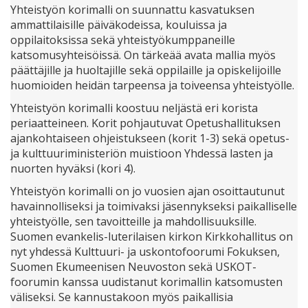
Yhteistyön korimalli on suunnattu kasvatuksen
ammattilaisille päiväkodeissa, kouluissa ja
oppilaitoksissa sekä yhteistyökumppaneille
katsomusyhteisöissä. On tärkeää avata mallia myös
päättäjille ja huoltajille sekä oppilaille ja opiskelijoille
huomioiden heidän tarpeensa ja toiveensa yhteistyölle.
Yhteistyön korimalli koostuu neljästä eri korista
periaatteineen. Korit pohjautuvat Opetushallituksen
ajankohtaiseen ohjeistukseen (korit 1-3) sekä opetus-
ja kulttuuriministeriön muistioon Yhdessä lasten ja
nuorten hyväksi (kori 4).
Yhteistyön korimalli on jo vuosien ajan osoittautunut
havainnolliseksi ja toimivaksi jäsennykseksi paikalliselle
yhteistyölle, sen tavoitteille ja mahdollisuuksille.
Suomen evankelis-luterilaisen kirkon Kirkkohallitus on
nyt yhdessä Kulttuuri- ja uskontofoorumi Fokuksen,
Suomen Ekumeenisen Neuvoston sekä USKOT-
foorumin kanssa uudistanut korimallin katsomusten
väliseksi. Se kannustakoon myös paikallisia