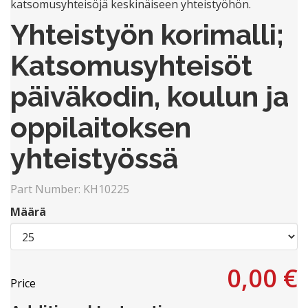
katsomusyhteisöjä keskinäiseen yhteistyöhön.
Yhteistyön korimalli;
Katsomusyhteisöt
päiväkodin, koulun ja
oppilaitoksen
yhteistyössä
Part Number:
KH10225
Määrä
0,00 €
Price