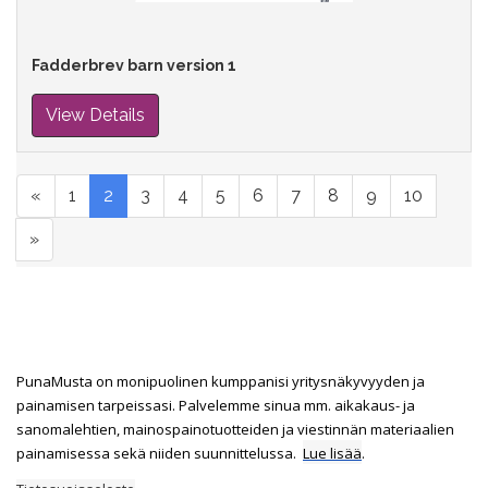
Fadderbrev barn version 1
View Details
«
1
2
3
4
5
6
7
8
9
10
»
PunaMusta on monipuolinen kumppanisi yritysnäkyvyyden ja
painamisen tarpeissasi. Palvelemme sinua mm. aikakaus- ja
sanomalehtien, mainospainotuotteiden ja viestinnän materiaalien
painamisessa sekä niiden suunnittelussa.
Lue lisää
.