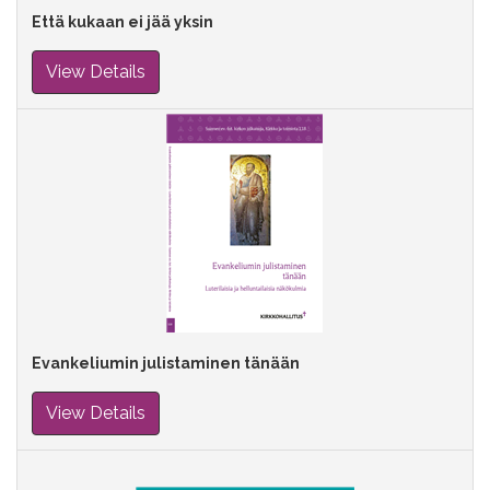
Että kukaan ei jää yksin
View Details
Evankeliumin julistaminen tänään
View Details