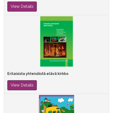
View Details
Erilaisista yhteisöistä elävä kirkko
View Details