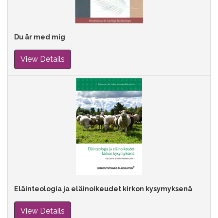
Du är med mig
View Details
Eläinteologia ja eläinoikeudet kirkon kysymyksenä
View Details