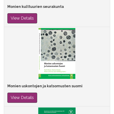
Monien kulttuurien seurakunta
View Details
Monien uskontojen ja katsomusten suomi
View Details