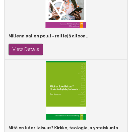
Millenniaalien polut - reittejä aitoon…
View Details
Mitä on luterilaisuus? Kirkko, teologia ja yhteiskunta