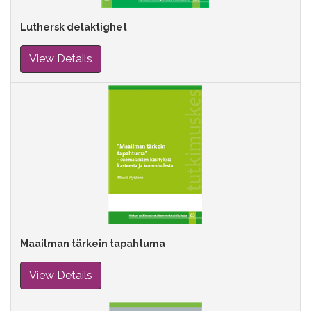
Luthersk delaktighet
View Details
Maailman tärkein tapahtuma
View Details