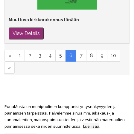
Muuttuva kirkkorakennus tänään
View Details
«
1
2
3
4
5
6
7
8
9
10
»
PunaMusta on monipuolinen kumppanisi yritysnäkyvyyden ja
painamisen tarpeissasi. Palvelemme sinua mm. aikakaus- ja
sanomalehtien, mainospainotuotteiden ja viestinnän materiaalien
painamisessa sekä niiden suunnittelussa.
Lue lisää
.