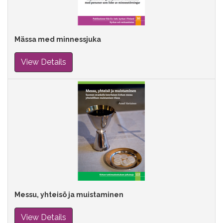
Mässa med minnessjuka
View Details
Messu, yhteisö ja muistaminen
View Details