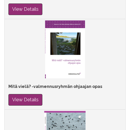
View Details
Mitä vielä? -valmennusryhmän ohjaajan opas
View Details