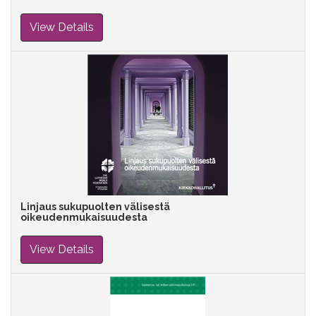
View Details
Linjaus sukupuolten välisestä
oikeudenmukaisuudesta
View Details